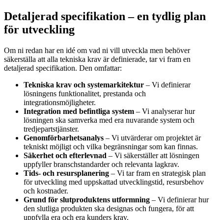
Detaljerad specifikation – en tydlig plan
för utveckling
Om ni redan har en idé om vad ni vill utveckla men behöver
säkerställa att alla tekniska krav är definierade, tar vi fram en
detaljerad specifikation. Den omfattar:
Tekniska krav och systemarkitektur
– Vi definierar
lösningens funktionalitet, prestanda och
integrationsmöjligheter.
Integration med befintliga system
– Vi analyserar hur
lösningen ska samverka med era nuvarande system och
tredjepartstjänster.
Genomförbarhetsanalys
– Vi utvärderar om projektet är
tekniskt möjligt och vilka begränsningar som kan finnas.
Säkerhet och efterlevnad
– Vi säkerställer att lösningen
uppfyller branschstandarder och relevanta lagkrav.
Tids- och resursplanering
– Vi tar fram en strategisk plan
för utveckling med uppskattad utvecklingstid, resursbehov
och kostnader.
Grund för slutproduktens utformning
– Vi definierar hur
den slutliga produkten ska designas och fungera, för att
uppfylla era och era kunders krav.