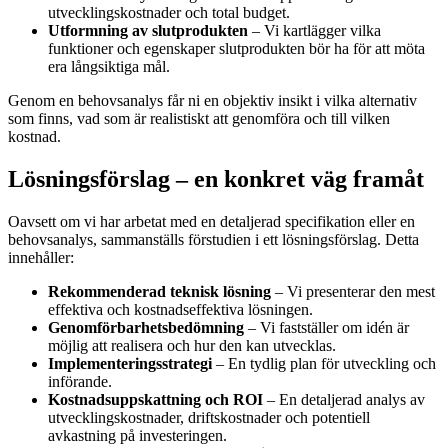
utvecklingskostnader och total budget.
Utformning av slutprodukten
– Vi kartlägger vilka
funktioner och egenskaper slutprodukten bör ha för att möta
era långsiktiga mål.
Genom en behovsanalys får ni en objektiv insikt i vilka alternativ
som finns, vad som är realistiskt att genomföra och till vilken
kostnad.
Lösningsförslag – en konkret väg framåt
Oavsett om vi har arbetat med en detaljerad specifikation eller en
behovsanalys, sammanställs förstudien i ett lösningsförslag. Detta
innehåller:
Rekommenderad teknisk lösning
– Vi presenterar den mest
effektiva och kostnadseffektiva lösningen.
Genomförbarhetsbedömning
– Vi fastställer om idén är
möjlig att realisera och hur den kan utvecklas.
Implementeringsstrategi
– En tydlig plan för utveckling och
införande.
Kostnadsuppskattning och ROI
– En detaljerad analys av
utvecklingskostnader, driftskostnader och potentiell
avkastning på investeringen.