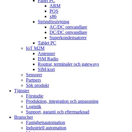
Panel PC
ARM
POS
x86
Strömförsörjning
AC/DC omvandlare
DC/DC omvandlare
Superkondensatorer
Tablet PC
IoT M2M
Antenner
ISM Radio
Routrar, terminaler och gateways
SIM-kort
Sensorer
Partners
Sök produkt
Tjänster
Förstudie
Produktion, integration och anpassning
Logistik
Support, garanti och eftermarknad
Branscher
Fastighetsautomation
Industriell automation