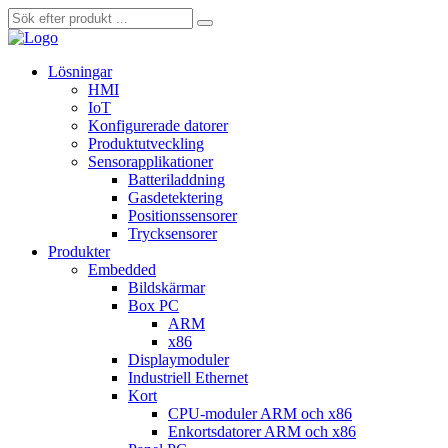
Lösningar
HMI
IoT
Konfigurerade datorer
Produktutveckling
Sensorapplikationer
Batteriladdning
Gasdetektering
Positionssensorer
Trycksensorer
Produkter
Embedded
Bildskärmar
Box PC
ARM
x86
Displaymoduler
Industriell Ethernet
Kort
CPU-moduler ARM och x86
Enkortsdatorer ARM och x86