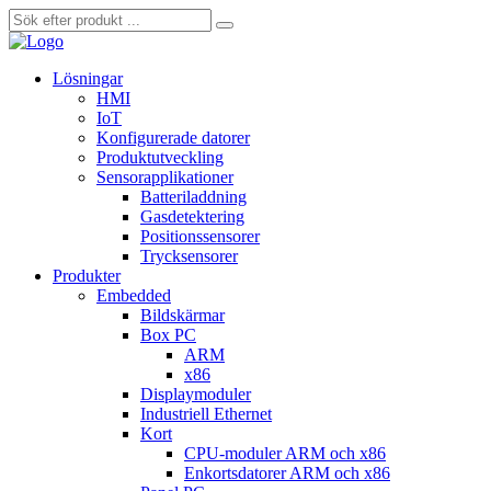
Lösningar
HMI
IoT
Konfigurerade datorer
Produktutveckling
Sensorapplikationer
Batteriladdning
Gasdetektering
Positionssensorer
Trycksensorer
Produkter
Embedded
Bildskärmar
Box PC
ARM
x86
Displaymoduler
Industriell Ethernet
Kort
CPU-moduler ARM och x86
Enkortsdatorer ARM och x86