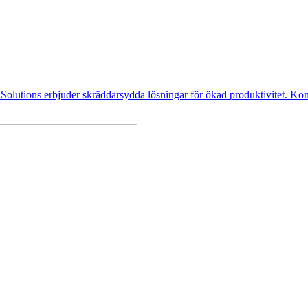
olutions erbjuder skräddarsydda lösningar för ökad produktivitet. Kon