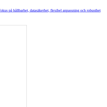
okus på hållbarhet, datasäkerhet, flexibel anpassning och robusthet