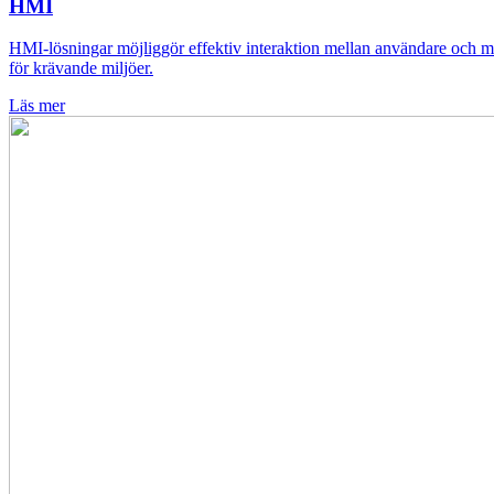
HMI
HMI-lösningar möjliggör effektiv interaktion mellan användare och mas
för krävande miljöer.
Läs mer