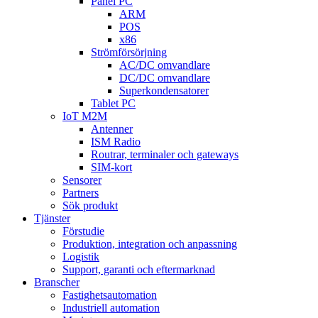
Panel PC
ARM
POS
x86
Strömförsörjning
AC/DC omvandlare
DC/DC omvandlare
Superkondensatorer
Tablet PC
IoT M2M
Antenner
ISM Radio
Routrar, terminaler och gateways
SIM-kort
Sensorer
Partners
Sök produkt
Tjänster
Förstudie
Produktion, integration och anpassning
Logistik
Support, garanti och eftermarknad
Branscher
Fastighetsautomation
Industriell automation