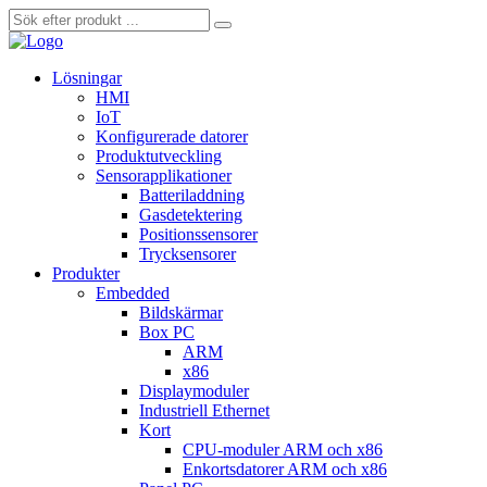
Lösningar
HMI
IoT
Konfigurerade datorer
Produktutveckling
Sensorapplikationer
Batteriladdning
Gasdetektering
Positionssensorer
Trycksensorer
Produkter
Embedded
Bildskärmar
Box PC
ARM
x86
Displaymoduler
Industriell Ethernet
Kort
CPU-moduler ARM och x86
Enkortsdatorer ARM och x86