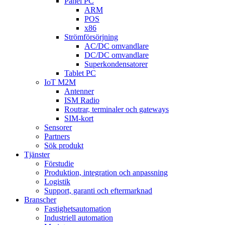
Panel PC
ARM
POS
x86
Strömförsörjning
AC/DC omvandlare
DC/DC omvandlare
Superkondensatorer
Tablet PC
IoT M2M
Antenner
ISM Radio
Routrar, terminaler och gateways
SIM-kort
Sensorer
Partners
Sök produkt
Tjänster
Förstudie
Produktion, integration och anpassning
Logistik
Support, garanti och eftermarknad
Branscher
Fastighetsautomation
Industriell automation