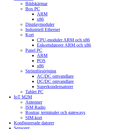
Bildskärmar
Box PC
ARM
x86
Displaymoduler
Industriell Ethernet
Kort
CPU-moduler ARM och x86
Enkortsdatorer ARM och x86
Panel PC
ARM
POS
x86
Strömförsörjning
AC/DC omvandlare
DC/DC omvandlare
Superkondensatorer
Tablet PC
IoT M2M
Antenner
ISM Radio
Routrar, terminaler och gateways
SIM-kort
Konfigurerade datorer
Sensorer