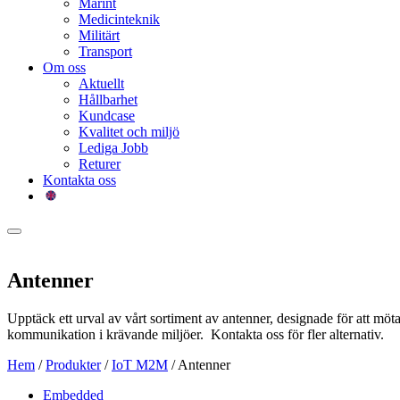
Marint
Medicinteknik
Militärt
Transport
Om oss
Aktuellt
Hållbarhet
Kundcase
Kvalitet och miljö
Lediga Jobb
Returer
Kontakta oss
Antenner
Upptäck ett urval av vårt sortiment av antenner, designade för att m
kommunikation i krävande miljöer. Kontakta oss för fler alternativ.
Hem
/
Produkter
/
IoT M2M
/
Antenner
Embedded