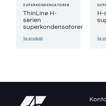
SUPERKONDENSATORER
SUP
ThinLine H-
H-
serien
su
superkondensatorer
Se produkt
Se p
Konta