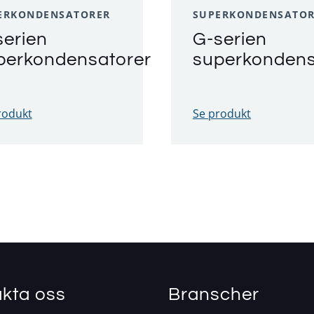
ERKONDENSATORER
SUPERKONDENSATO
serien
G-serien
perkondensatorer
superkondens
rodukt
Se produkt
kta oss
Branscher