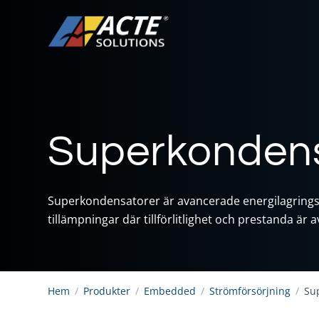
Superkondens
Superkondensatorer är avancerade energilagringsl
tillämpningar där tillförlitlighet och prestanda är
Hem
/
Produkter
/
Embedded
/
Strömförsörjning
/
Su