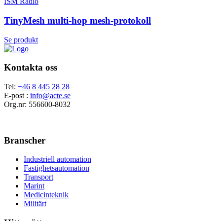
ISM Radio
TinyMesh multi-hop mesh-protokoll
Se produkt
Kontakta oss
Tel:
+46 8 445 28 28
E-post :
info@acte.se
Org.nr: 556600-8032
Branscher
Industriell automation
Fastighetsautomation
Transport
Marint
Medicinteknik
Militärt