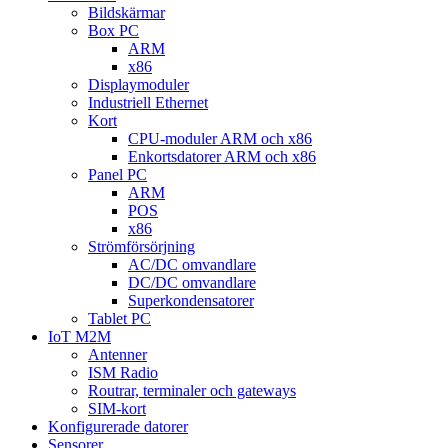
Bildskärmar
Box PC
ARM
x86
Displaymoduler
Industriell Ethernet
Kort
CPU-moduler ARM och x86
Enkortsdatorer ARM och x86
Panel PC
ARM
POS
x86
Strömförsörjning
AC/DC omvandlare
DC/DC omvandlare
Superkondensatorer
Tablet PC
IoT M2M
Antenner
ISM Radio
Routrar, terminaler och gateways
SIM-kort
Konfigurerade datorer
Sensorer