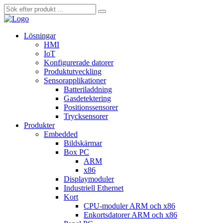
Lösningar
HMI
IoT
Konfigurerade datorer
Produktutveckling
Sensorapplikationer
Batteriladdning
Gasdetektering
Positionssensorer
Trycksensorer
Produkter
Embedded
Bildskärmar
Box PC
ARM
x86
Displaymoduler
Industriell Ethernet
Kort
CPU-moduler ARM och x86
Enkortsdatorer ARM och x86