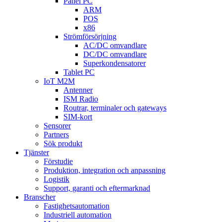
Panel PC
ARM
POS
x86
Strömförsörjning
AC/DC omvandlare
DC/DC omvandlare
Superkondensatorer
Tablet PC
IoT M2M
Antenner
ISM Radio
Routrar, terminaler och gateways
SIM-kort
Sensorer
Partners
Sök produkt
Tjänster
Förstudie
Produktion, integration och anpassning
Logistik
Support, garanti och eftermarknad
Branscher
Fastighetsautomation
Industriell automation