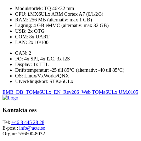
Modulstorlek: TQ 46×32 mm
CPU: i.MX6ULx ARM Cortex A7 (0/1/2/3)
RAM: 256 MB (alternativ: max 1 GB)
Lagring: 4 GB eMMC (alternativ: max 32 GB)
USB: 2x OTG
COM: 8x UART
LAN: 2x 10/100
CAN: 2
I/O: 4x SPI, 4x I2C, 3x I2S
Display: 1x TTL
Driftstemperatur: -25 till 85°C (alternativ: -40 till 85°C)
OS: Linux/VxWorks/QNX
Utvecklingskort: STKa6ULx
EMB_DB_TQMa6ULx_EN_Rev206_Web
TQMa6ULx.UM.0105
Kontakta oss
Tel:
+46 8 445 28 28
E-post :
info@acte.se
Org.nr: 556600-8032