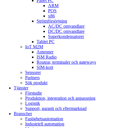
Panel PC
ARM
POS
x86
Strömförsörjning
AC/DC omvandlare
DC/DC omvandlare
Superkondensatorer
Tablet PC
IoT M2M
Antenner
ISM Radio
Routrar, terminaler och gateways
SIM-kort
Sensorer
Partners
Sök produkt
Tjänster
Förstudie
Produktion, integration och anpassning
Logistik
Support, garanti och eftermarknad
Branscher
Fastighetsautomation
Industriell automation