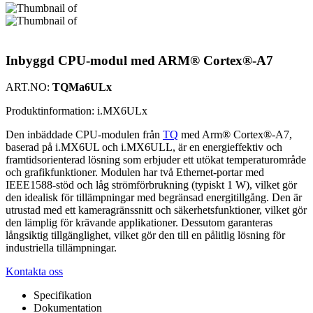
Inbyggd CPU-modul med ARM® Cortex®-A7
ART.NO:
TQMa6ULx
Produktinformation:
i.MX6ULx
Den inbäddade CPU-modulen från
TQ
med Arm® Cortex®-A7,
baserad på i.MX6UL och i.MX6ULL, är en energieffektiv och
framtidsorienterad lösning som erbjuder ett utökat temperaturområde
och grafikfunktioner. Modulen har två Ethernet-portar med
IEEE1588-stöd och låg strömförbrukning (typiskt 1 W), vilket gör
den idealisk för tillämpningar med begränsad energitillgång. Den är
utrustad med ett kameragränssnitt och säkerhetsfunktioner, vilket gör
den lämplig för krävande applikationer. Dessutom garanteras
långsiktig tillgänglighet, vilket gör den till en pålitlig lösning för
industriella tillämpningar.
Kontakta oss
Specifikation
Dokumentation