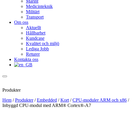
Marint
Medicinteknik
Militärt
Transport
Om oss
Aktuellt
Hållbarhet
Kundcase
Kvalitet och miljö
Lediga Jobb
Returer
Kontakta oss
Produkter
Hem
/
Produkter
/
Embedded
/
Kort
/
CPU-moduler ARM och x86
/
Inbyggd CPU-modul med ARM® Cortex®-A7