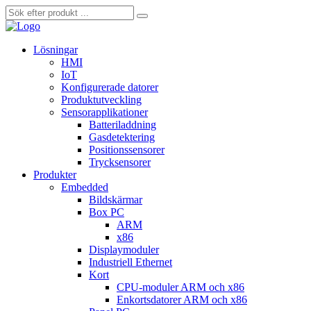
Lösningar
HMI
IoT
Konfigurerade datorer
Produktutveckling
Sensorapplikationer
Batteriladdning
Gasdetektering
Positionssensorer
Trycksensorer
Produkter
Embedded
Bildskärmar
Box PC
ARM
x86
Displaymoduler
Industriell Ethernet
Kort
CPU-moduler ARM och x86
Enkortsdatorer ARM och x86