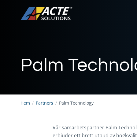
Palm Technol
Hem
/
Partners
/
Palm Technology
Vår samarbetspartner
Palm Techno
erbjuder ett brett utbud av högkvali