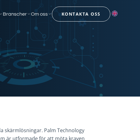
KONTAKTA OSS
Branscher
Om oss
ella skärmlösningar. Palm Technology
som är utformade för att möta kraven