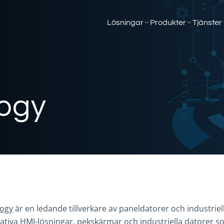
Lösningar
Produkter
Tjänster
ogy
logy
är en ledande tillverkare av paneldatorer och industri
tativa HMI-lösningar, pekskärmar och industriella datorer 