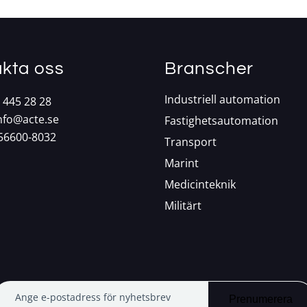
kta oss
Branscher
Industriell automation
 445 28 28
nfo@acte.se
Fastighetsautomation
556600-8032
Transport
Marint
Medicinteknik
Militärt
Ange e-postadress för nyhetsbrev