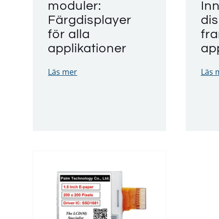
moduler:
In
Färgdisplayer
dis
för alla
fr
applikationer
app
Läs mer
Läs 