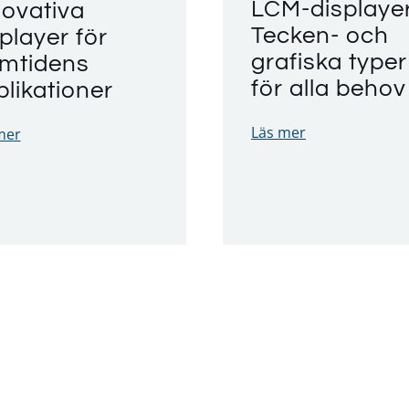
LCM-displayer
novativa
Tecken- och
player för
grafiska typer
amtidens
för alla behov
likationer
Läs mer
mer