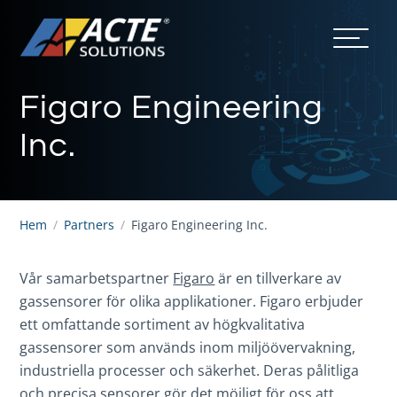
Figaro Engineering
Inc.
Hem
/
Partners
/
Figaro Engineering Inc.
Vår samarbetspartner
Figaro
är en tillverkare av
gassensorer för olika applikationer. Figaro erbjuder
ett omfattande sortiment av högkvalitativa
gassensorer som används inom miljöövervakning,
industriella processer och säkerhet. Deras pålitliga
och precisa sensorer gör det möjligt för oss att