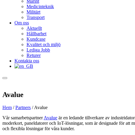
Marint
Medicinteknik
Militärt
Transport
Om oss
Aktuellt
Hållbarhet
Kundcase
Kvalitet och miljö
Lediga Jobb
Returer
Kontakta oss
Avalue
Hem
/
Partners
/
Avalue
Vår samarbetspartner
Avalue
är en ledande tillverkare av industridato
moderkort, paneldatorer och IoT-lösningar, som är designade för att mö
och flexibla lösningar för våra kunder.