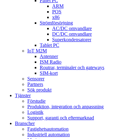
Panel PC
ARM
POS
x86
Strömförsörjning
AC/DC omvandlare
DC/DC omvandlare
Superkondensatorer
Tablet PC
IoT M2M
Antenner
ISM Radio
Routrar, terminaler och gateways
SIM-kort
Sensorer
Partners
Sök produkt
Tjänster
Förstudie
Produktion, integration och anpassning
Logistik
Support, garanti och eftermarknad
Branscher
Fastighetsautomation
Industriell automation