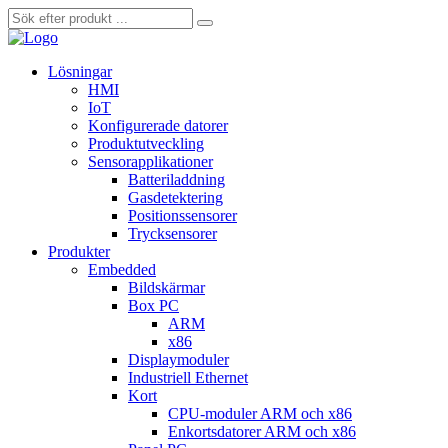
Lösningar
HMI
IoT
Konfigurerade datorer
Produktutveckling
Sensorapplikationer
Batteriladdning
Gasdetektering
Positionssensorer
Trycksensorer
Produkter
Embedded
Bildskärmar
Box PC
ARM
x86
Displaymoduler
Industriell Ethernet
Kort
CPU-moduler ARM och x86
Enkortsdatorer ARM och x86