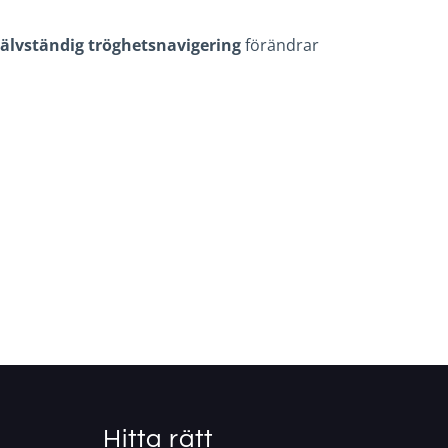
jälvständig tröghetsnavigering
förändrar
Hitta rätt