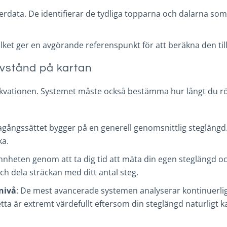
rdata. De identifierar de tydliga topparna och dalarna so
vilket ger en avgörande referenspunkt för att beräkna den ti
avstånd på kartan
av ekvationen. Systemet måste också bestämma hur långt du rö
ägagångssättet bygger på en generell genomsnittlig stegläng
ka.
nnheten genom att ta dig tid att mäta din egen steglängd oc
och dela sträckan med ditt antal steg.
nivå
: De mest avancerade systemen analyserar kontinuerlig
 Detta är extremt värdefullt eftersom din steglängd naturligt