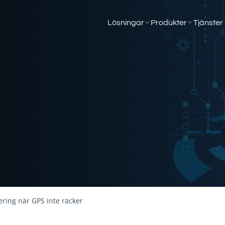
Lösningar
Produkter
Tjänster
ering när GPS inte räcker