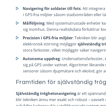
Navigering för soldater till fots
: Att integrer
i GPS-fria miljöer såsom stadsområden eller t
Målföljning
: Med systemutrustade enheter kan 
sig inomhus. Denna realtidsdata förbättrar koo
Precision i GPS-fria miljöer
: Tekniken blir av
elektronisk störning möjliggör
självständig t
stora farkoster, vilket möjliggör säker navigeri
Autonoma uppdrag
: Undervattensfarkoster,
sig på GPS under vattnet. Algoritmer liknande
sensorer såsom djupmätare och ekolod, gör at
Framtiden för självständig trö
Självständig tröghetsnavigering
är ett spännand
blir tekniken ännu mer exakt och robust – oavsett 
och fyller luckorna där satellitbaserade system mis