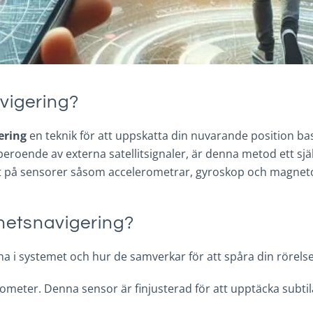
vigering?
ering
en teknik för att uppskatta din nuvarande position base
r beroende av externa satellitsignaler, är denna metod ett sj
främst på sensorer såsom accelerometrar, gyroskop och magn
ghetsnavigering?
 i systemet och hur de samverkar för att spåra din rörelse
ometer. Denna sensor är finjusterad för att upptäcka subtil