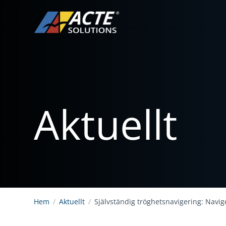
Aktuellt
Hem
/
Aktuellt
/
Självständig tröghetsnavigering: Navig