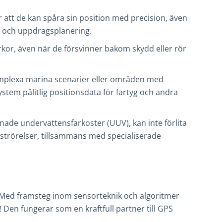
r att de kan spåra sin position med precision, även
t och uppdragsplanering.
rkor, även när de försvinner bakom skydd eller rör
 komplexa marina scenarier eller områden med
tem pålitlig positionsdata för fartyg och andra
de undervattensfarkoster (UUV), kan inte förlita
strörelser, tillsammans med specialiserade
. Med framsteg inom sensorteknik och algoritmer
Den fungerar som en kraftfull partner till GPS