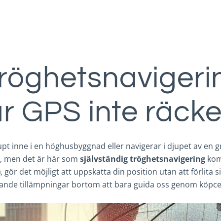
tröghetsnavigeri
r GPS inte räcke
, djupt inne i en höghusbyggnad eller navigerar i djupet av en 
ig, men det är här som
självständig tröghetsnavigering
komm
)
, gör det möjligt att uppskatta din position utan att förlita 
nnande tillämpningar bortom att bara guida oss genom köpc