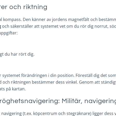
er och riktning
l kompass. Den känner av jordens magnetfält och bestämmer
g
och säkerställer att systemet vet om du rör dig norrut, söd
uppgifter:
gt du har rört dig.
temet förändringen i din position. Föreställ dig det som att
 och riktningen bestämmer dess vinkel. Genom att ständigt
ats på kartan.
tröghetsnavigering: Militär, naviger
 navigering (t.ex. köpcentrum och stegräknare) ligger dess ve