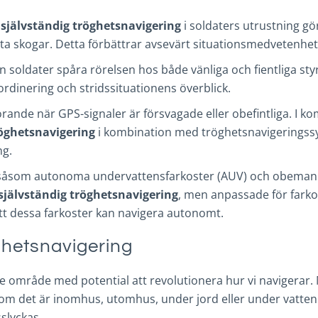
a
självständig tröghetsnavigering
i soldaters utrustning gö
äta skogar. Detta förbättrar avsevärt situationsmedvetenhe
soldater spåra rörelsen hos både vänliga och fientliga sty
rdinering och stridssituationens överblick.
görande när GPS-signaler är försvagade eller obefintliga. I
röghetsnavigering
i kombination med tröghetsnavigeringssys
ng.
 såsom autonoma undervattensfarkoster (AUV) och obemanna
självständig tröghetsnavigering
, men anpassade för farko
t dessa farkoster kan navigera autonomt.
ghetsnavigering
e område med potential att revolutionera hur vi navigerar
om det är inomhus, utomhus, under jord eller under vatten! 
slyckas.