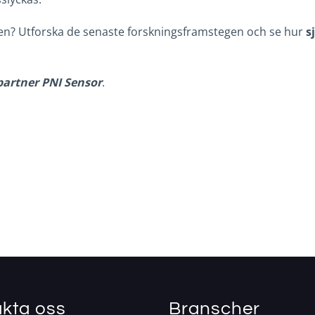
ken? Utforska de senaste forskningsframstegen och se hur
s
!
spartner
PNI Sensor
.
kta oss
Branscher